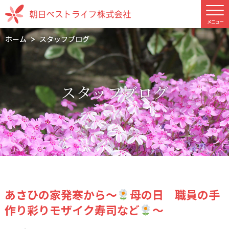
ホーム
スタッフブログ
スタッフブログ
あさひの家発寒から～
母の日 職員の手
作り彩りモザイク寿司など
～