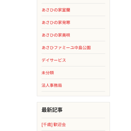
あさひの家室蘭
あさひの家発寒
あさひの家美唄
あさひファミーユ中島公園
デイサービス
未分類
法人事務局
最新記事
[千歳] 歓迎会