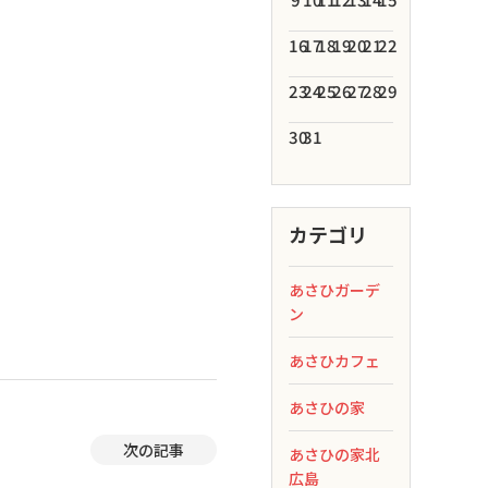
16
17
18
19
20
21
22
23
24
25
26
27
28
29
30
31
カテゴリ
あさひガーデ
ン
あさひカフェ
あさひの家
次の記事
あさひの家北
広島