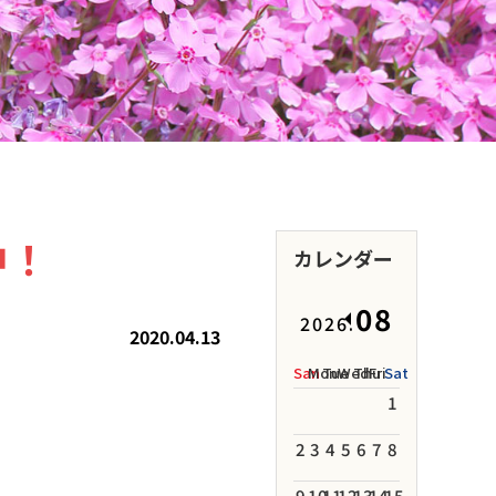
中！
カレンダー
08
2026.
2020.04.13
San
Mon
Tue
Wed
Thu
Fri
Sat
1
2
3
4
5
6
7
8
9
10
11
12
13
14
15