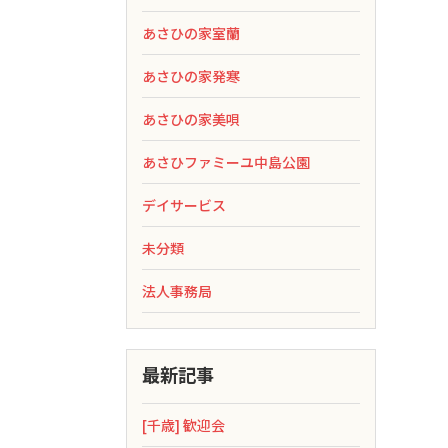
あさひの家室蘭
あさひの家発寒
あさひの家美唄
あさひファミーユ中島公園
デイサービス
未分類
法人事務局
最新記事
[千歳] 歓迎会