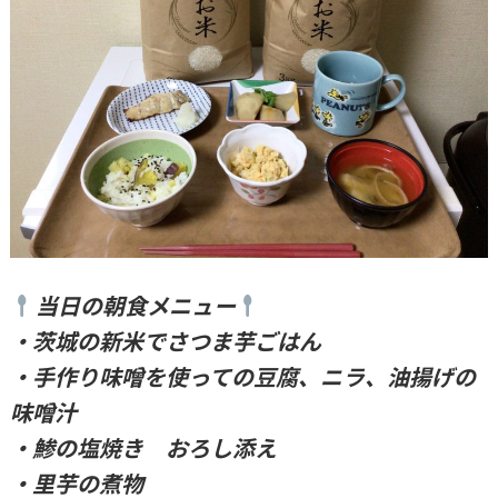
当日の朝食メニュー
・茨城の新米でさつま芋ごはん
・手作り味噌を使っての豆腐、ニラ、油揚げの
味噌汁
・鯵の塩焼き おろし添え
・里芋の煮物