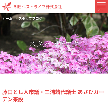
ホーム
スタッフブログ
スタッフブログ
藤田とし人市議・三浦靖代議士 あさひガー
デン来設