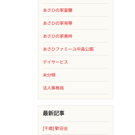
あさひの家室蘭
あさひの家発寒
あさひの家美唄
あさひファミーユ中島公園
デイサービス
未分類
法人事務局
最新記事
[千歳] 歓迎会