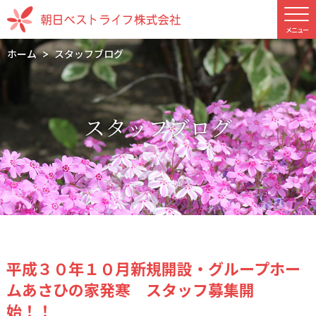
ホーム
スタッフブログ
スタッフブログ
平成３０年１０月新規開設・グループホー
ムあさひの家発寒 スタッフ募集開
始！！