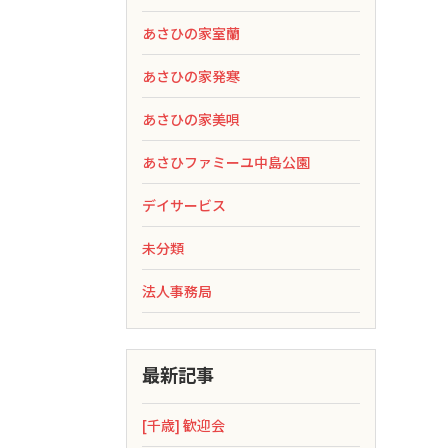
あさひの家室蘭
あさひの家発寒
あさひの家美唄
あさひファミーユ中島公園
デイサービス
未分類
法人事務局
最新記事
[千歳] 歓迎会