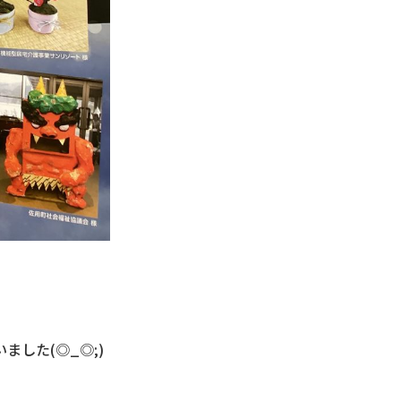
した(◎_◎;)