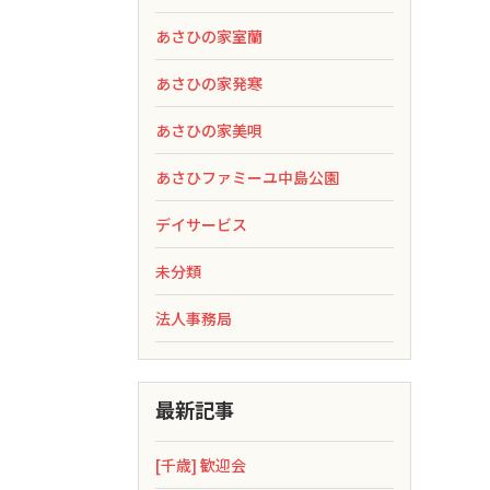
あさひの家室蘭
あさひの家発寒
あさひの家美唄
あさひファミーユ中島公園
デイサービス
未分類
法人事務局
最新記事
[千歳] 歓迎会